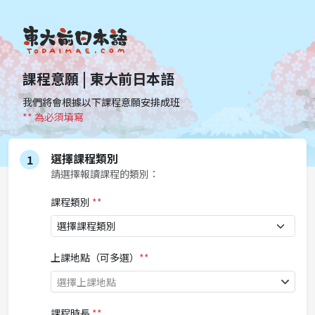
課程意願 | 東大前日本語
我們將會根據以下課程意願安排成班
** 為必須填寫
選擇課程類別
1
請選擇報讀課程的類別：
課程類別
**
上課地點（可多選）
**
選擇上課地點
課程時長
**