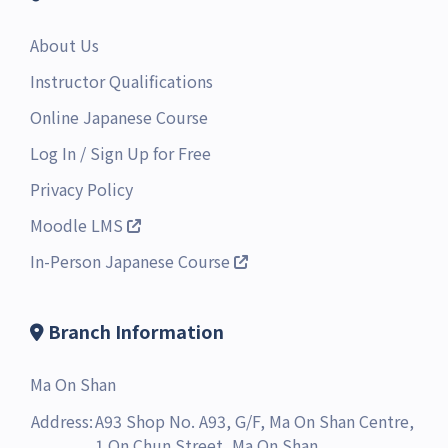
About Us
Instructor Qualifications
Online Japanese Course
Log In
/
Sign Up for Free
Privacy Policy
Moodle LMS
In-Person Japanese Course
Branch Information
Ma On Shan
Address:
A93 Shop No. A93, G/F, Ma On Shan Centre,
1 On Chun Street, Ma On Shan