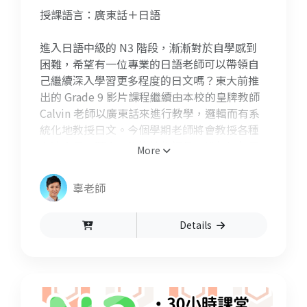
授課語言：廣東話＋日語
進入日語中級的 N3 階段，漸漸對於自學感到
困難，希望有一位專業的日語老師可以帶領自
己繼續深入學習更多程度的日文嗎？東大前推
出的 Grade 9 影片課程繼續由本校的皇牌教師
Calvin 老師以廣東話來進行教學，邏輯而有系
統化地教授日文。今個學期老師將會教授各種
表達意見、願意、後悔等的詞彙，說何如何用
More
使用比喻句型，以及更進一步學習敬語中的依
賴表現，加強同學們的日語表達能力。
辜老師
Details