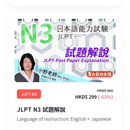
HKD$ 800
JLPT N3
HKD$ 299
(-63%)
JLPT N3 試題解說
Language of Instruction: English + Japanese