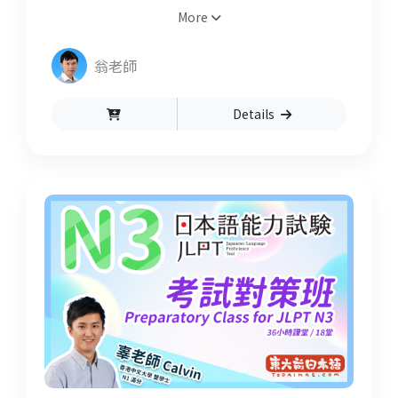
和同學們解說過去試題中容易犯錯的 N3 題型
More
及文法，讓大家在半年內內充份備戰好能力試
驗！此課程更設有 Q&A 問答環節，每堂課結束
翁老師
前同學們可以向老師發問，協助同學們釐清文
法上的疑問和加深對所學內容的理解。
Details