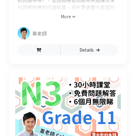
的詞匯等等），並透過練習問題等來磨練及深
化同學所學的日語知識。另外更會跟大家探討
日本人生活上經常使用的口語用語，讓同學們
More
實際場合中也能活用出來。
辜老師
Details