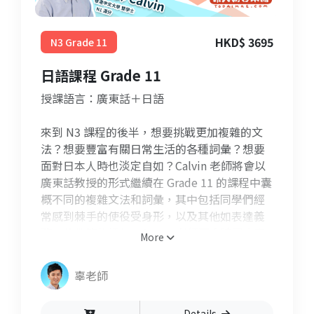
HKD$ 3695
N3 Grade 11
日語課程 Grade 11
授課語言：廣東話＋日語
來到 N3 課程的後半，想要挑戰更加複雜的文
法？想要豐富有關日常生活的各種詞彙？想要
面對日本人時也淡定自如？Calvin 老師將會以
廣東話教授的形式繼續在 Grade 11 的課程中囊
概不同的複雜文法和詞彙，其中包括同學們經
常感到棘手的使役受身形，以及其他如表達義
務、條件等的語句。Calvin 老師更會陪同大家
More
進行各種造句、答題練習去鞏固同學們的文法
基礎。
辜老師
Details