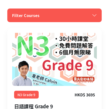
Filter Courses
HKD$ 3695
N3 Grade 9
日語課程 Grade 9