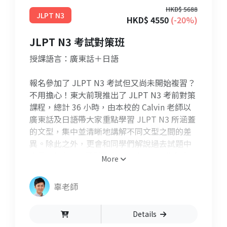
HKD$ 5688
JLPT N3
HKD$ 4550
(-20%)
JLPT N3 考試對策班
授課語言：廣東話＋日語
報名參加了 JLPT N3 考試但又尚未開始複習？
不用擔心！東大前現推出了 JLPT N3 考前對策
課程，總計 36 小時，由本校的 Calvin 老師以
廣東話及日語帶大家重點學習 JLPT N3 所涵蓋
的文型，集中並清晰地講解不同文型之間的差
異。除此之外，更會和同學們解說過去試題中
容易犯錯的 N3 題型及文法，讓大家在半年內
More
內充份備戰好能力試驗！
辜老師
Details