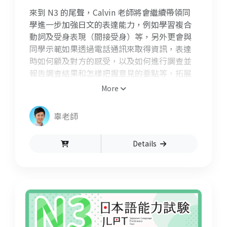
來到 N3 的尾聲，Calvin 老師將會繼續帶領同
學進一步加強日文的表達能力，例如學習複合
動詞及受身表現（間接受身）等，另外更會與
同學示範如果透過電話通訊來取得資訊，表達
時如何顧及對方的感受，以及如何進行調查並
報告調查結果和怎樣把握意見的要點等，拓展
同學們在不同範疇上的日語運用能力。
More
辜老師
Details