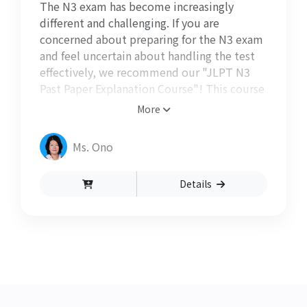
The N3 exam has become increasingly
different and challenging. If you are
concerned about preparing for the N3 exam
and feel uncertain about handling the test
effectively, we recommend our "JLPT N3
Past Paper Explanation Course"! This course
is instructed by Ms. Ono (Bachelor of Arts,
More
Waseda University) and aims to assist
students in comprehending the exam
Ms. Ono
questions and format. It covers essential
components of the exam, including reading,
Details
listening, grammar, and vocabulary, and will
help you become familiar with the various
question types found in the exam.