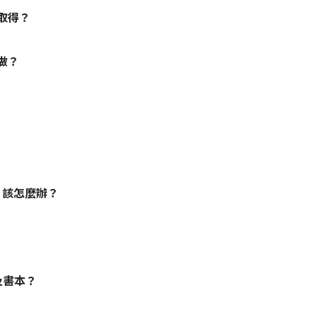
取得？
做？
，該怎麼辦？
及書本？