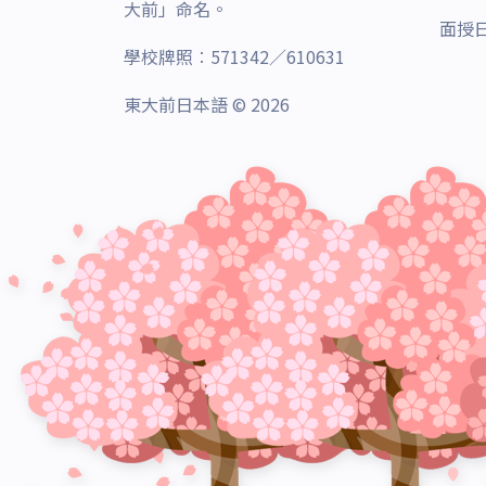
大前」命名。
面授
學校牌照︰571342／610631
東大前日本語 © 2026