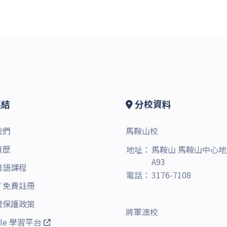
結
分校資料
我們
馬鞍山校
資歷
地址：
馬鞍山 馬鞍山中心
A93
日語課程
電話：
3176-7108
／
免費註冊
權保護政策
將軍澳校
dle 學習平台