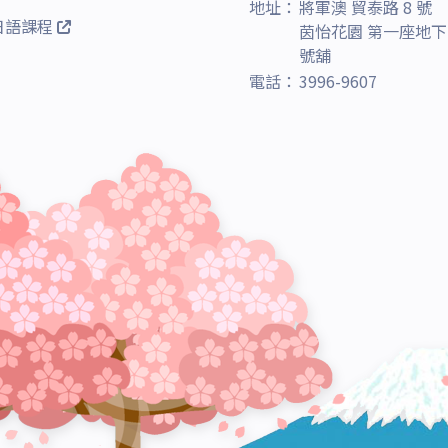
地址：
將軍澳 貿泰路 8 號
日語課程
茵怡花園 第一座地下 
號舖
電話：
3996-9607