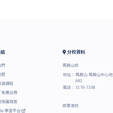
結
分校資料
我們
馬鞍山校
資歷
地址：
馬鞍山 馬鞍山中心
A93
日語課程
電話：
3176-7108
／
免費註冊
權保護政策
將軍澳校
dle 學習平台