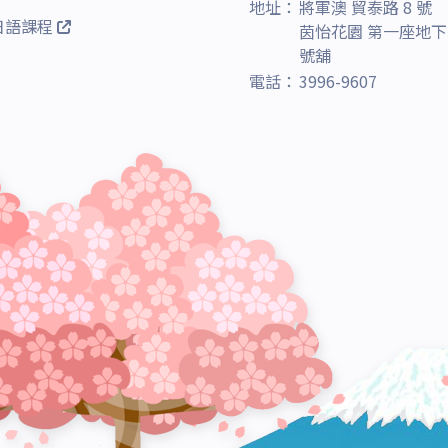
地址：
將軍澳 貿泰路 8 號
日語課程
茵怡花園 第一座地下 
號舖
電話：
3996-9607