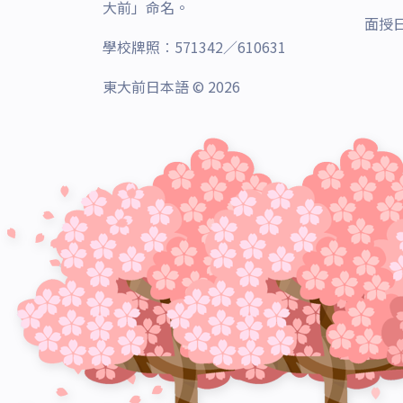
大前」命名。
面授
學校牌照︰571342／610631
東大前日本語 © 2026