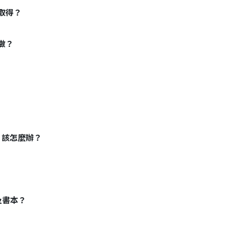
取得？
做？
，該怎麼辦？
及書本？