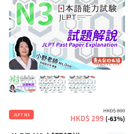
HKD$ 800
JLPT N3
HKD$ 299
(-63%)