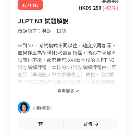
HKD$ 800
JLPT N3
HKD$ 299
(-63%)
JLPT N3 試題解說
授課語言：英語＋日語
來到N3，考試模式不同以往，難度又再加深。
如果你正為準備N3考試而煩惱，擔心在現場考
試應付不來，那麼便可以觀看本校的JLPT N3
試卷講解課程！本校的N3試卷講解課程由小野
老師（早稲田大學文學部學士）教授，協助同
學了解試題及考試模式而設計。本課程涵蓋讀
解、聽解、文法、語彙等必考部份，助你 熟悉
查看更多
各種考試題型。
小野老師
詳情