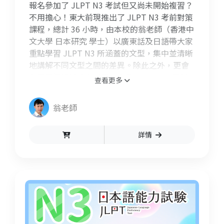
報名參加了 JLPT N3 考試但又尚未開始複習？
不用擔心！東大前現推出了 JLPT N3 考前對策
課程，總計 36 小時，由本校的翁老師（香港中
文大學 日本研究 學士）以廣東話及日語帶大家
重點學習 JLPT N3 所涵蓋的文型，集中並清晰
地講解不同文型之間的差異。除此之外，更會
和同學們解說過去試題中容易犯錯的 N3 題型
查看更多
及文法，讓大家在半年內內充份備戰好能力試
驗！此課程更設有 Q&A 問答環節，每堂課結束
翁老師
前同學們可以向老師發問，協助同學們釐清文
法上的疑問和加深對所學內容的理解。
詳情