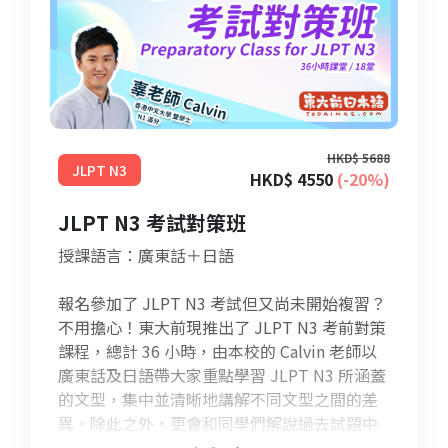
HKD$ 5688
JLPT N3
HKD$ 4550
(-20%)
JLPT N3 考試對策班
授課語言：廣東話＋日語
報名參加了 JLPT N3 考試但又尚未開始複習？
不用擔心！東大前現推出了 JLPT N3 考前對策
課程，總計 36 小時，由本校的 Calvin 老師以
廣東話及日語帶大家重點學習 JLPT N3 所涵蓋
的文型，集中並清晰地講解不同文型之間的差
異。除此之外，更會和同學們解說過去試題中
容易犯錯的 N3 題型及文法，讓大家在半年內